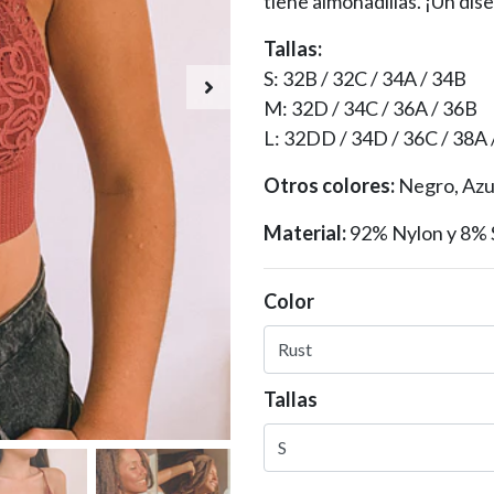
tiene almohadillas. ¡Un dise
Tallas:
S: 32B / 32C / 34A / 34B
M: 32D / 34C / 36A / 36B
L: 32DD / 34D / 36C / 38A 
Otros colores:
Negro, Azu
Material:
92% Nylon y 8% 
Color
Tallas