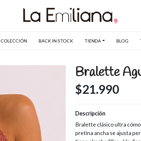
 COLECCIÓN
BACK IN STOCK
TIENDA
BLOG
Bralette Agu
$21.990
Descripción
Bralette clásico ultra cómo
pretina ancha se ajusta pe